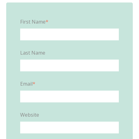
First Name
*
Last Name
Email
*
Website